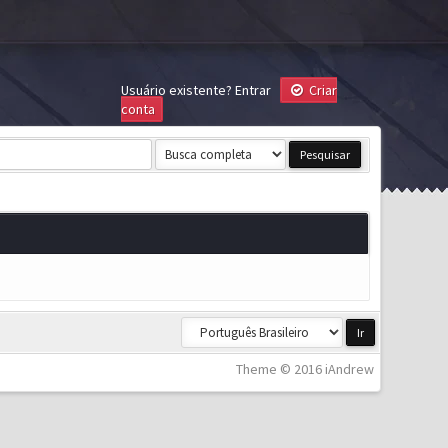
Usuário existente?
Entrar
Criar
conta
Theme © 2016 iAndrew