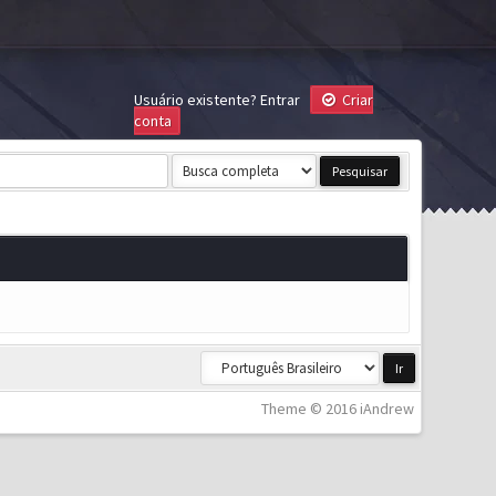
Usuário existente?
Entrar
Criar
conta
Theme © 2016 iAndrew