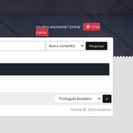
Usuário existente?
Entrar
Criar
conta
Theme © 2016 iAndrew