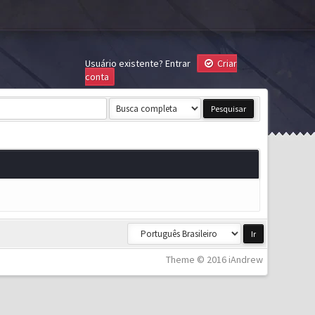
Usuário existente?
Entrar
Criar
conta
Theme © 2016 iAndrew