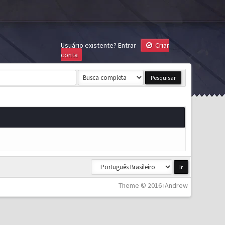
Usuário existente?
Entrar
Criar
conta
Theme © 2016 iAndrew