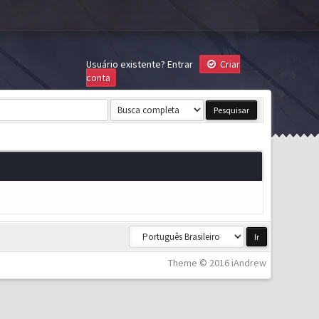
Usuário existente?
Entrar
Criar
conta
Theme © 2016 iAndrew