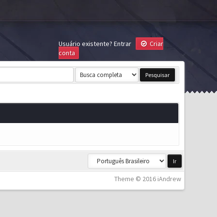
Usuário existente?
Entrar
Criar
conta
Theme © 2016 iAndrew