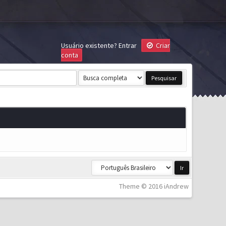
Usuário existente?
Entrar
Criar
conta
Theme © 2016 iAndrew