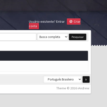
Usuário existente?
Entrar
Criar
conta
Theme © 2016 iAndrew