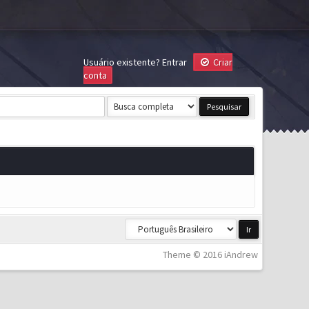
Usuário existente?
Entrar
Criar
conta
Theme © 2016 iAndrew