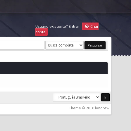
Usuário existente?
Entrar
Criar
conta
Theme © 2016 iAndrew