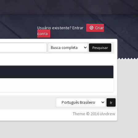
Usuário existente?
Entrar
Criar
conta
Theme © 2016 iAndrew