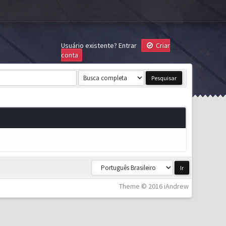
Usuário existente?
Entrar
Criar
conta
Theme © 2016 iAndrew