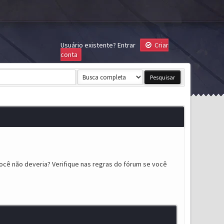
Usuário existente?
Entrar
Criar
conta
ocê não deveria? Verifique nas regras do fórum se você