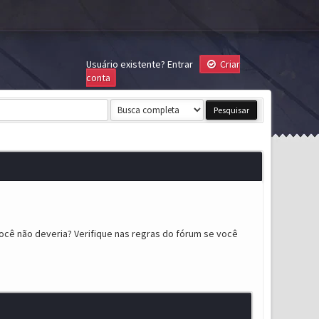
Usuário existente?
Entrar
Criar
conta
ocê não deveria? Verifique nas regras do fórum se você