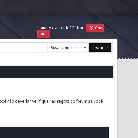
Usuário existente?
Entrar
Criar
conta
ocê não deveria? Verifique nas regras do fórum se você