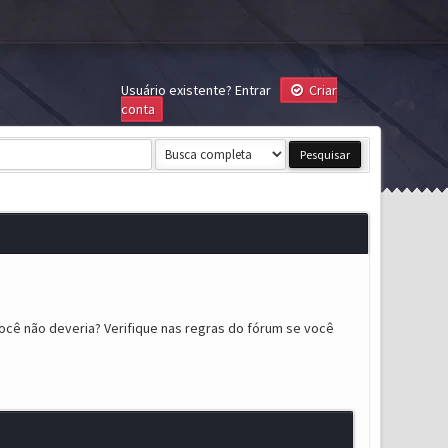
Usuário existente?
Entrar
Criar
conta
ocê não deveria? Verifique nas regras do fórum se você