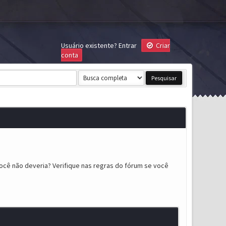
Usuário existente?
Entrar
Criar
conta
ocê não deveria? Verifique nas regras do fórum se você