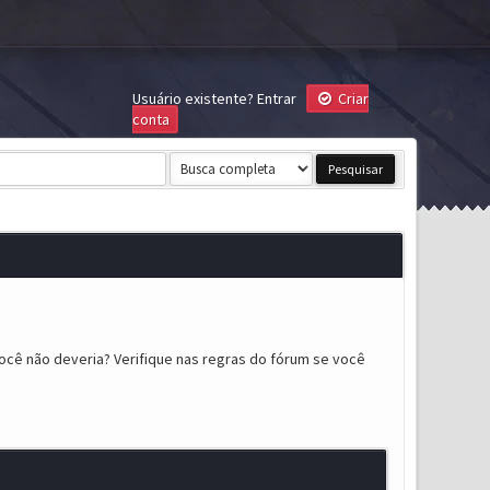
Usuário existente?
Entrar
Criar
conta
ocê não deveria? Verifique nas regras do fórum se você