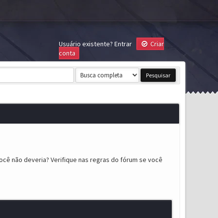
Usuário existente?
Entrar
Criar
conta
ocê não deveria? Verifique nas regras do fórum se você