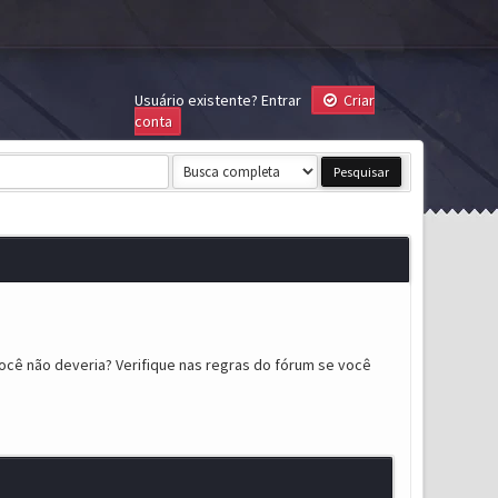
Usuário existente?
Entrar
Criar
conta
ocê não deveria? Verifique nas regras do fórum se você