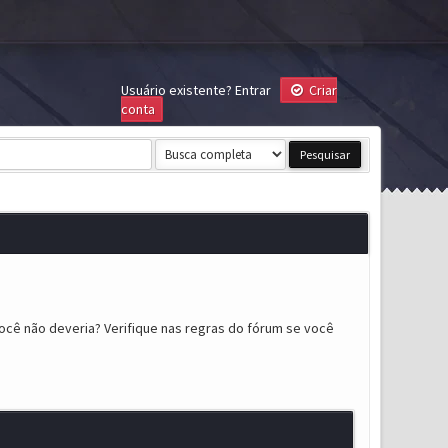
Usuário existente?
Entrar
Criar
conta
ocê não deveria? Verifique nas regras do fórum se você