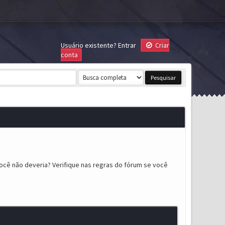
Usuário existente?
Entrar
Criar
conta
ocê não deveria? Verifique nas regras do fórum se você