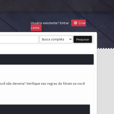
Usuário existente?
Entrar
Criar
conta
ocê não deveria? Verifique nas regras do fórum se você