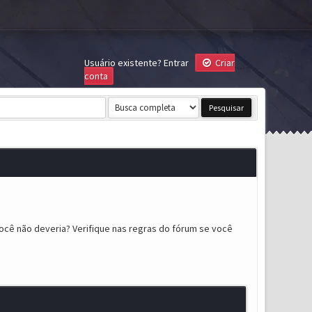
Usuário existente?
Entrar
Criar
conta
ocê não deveria? Verifique nas regras do fórum se você