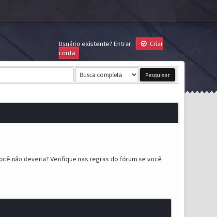
Usuário existente?
Entrar
Criar
conta
ocê não deveria? Verifique nas regras do fórum se você