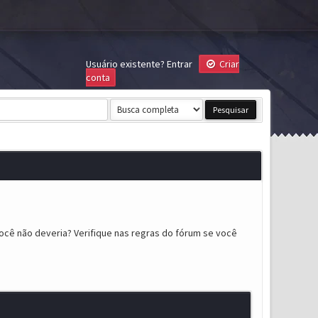
Usuário existente?
Entrar
Criar
conta
ocê não deveria? Verifique nas regras do fórum se você