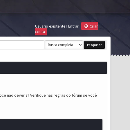
Usuário existente?
Entrar
Criar
conta
ocê não deveria? Verifique nas regras do fórum se você