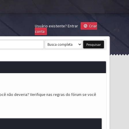
Usuário existente?
Entrar
Criar
conta
ocê não deveria? Verifique nas regras do fórum se você