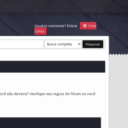
Usuário existente?
Entrar
Criar
conta
ocê não deveria? Verifique nas regras do fórum se você