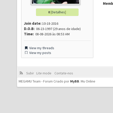
Membr
0
[
Detalhes
]
Join date:
10-18-2016
D.O.B:
06-23-1997 (29 anos de idade)
Time:
08-08-2026 às 08:53 AM
View my threads
View my posts
Subir
Lite mode
Contate-nos
MEGAMU Team - Forum Criado por
MyBB
.
Mu Online