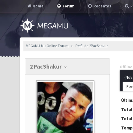
Home
Forum
Recentes
P
MEGAMU Mu Online Forum
Perfil de 2PacShakur
2PacShakur
Offline
(Nov
For
Última
Total
Total
Tempo