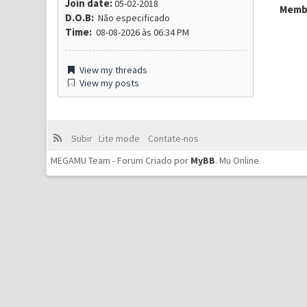
Join date:
05-02-2018
Membr
D.O.B:
Não especificado
Time:
08-08-2026 às 06:34 PM
View my threads
View my posts
Subir
Lite mode
Contate-nos
MEGAMU Team - Forum Criado por
MyBB
.
Mu Online