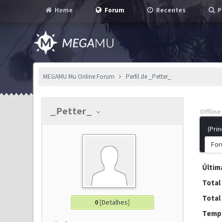
Home
Forum
Recentes
P
MEGAMU Mu Online Forum
Perfil de _Petter_
_Petter_
Offline
(Prin
For
Última
Total
Total
0
[
Detalhes
]
Tempo