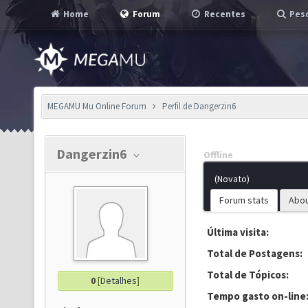
Home
Forum
Recentes
Pesq
MEGAMU Mu Online Forum
Perfil de Dangerzin6
Dangerzin6
Offline
(Novato)
Forum stats
Abo
Última visita:
Total de Postagens:
Total de Tópicos:
0
[
Detalhes
]
Tempo gasto on-line