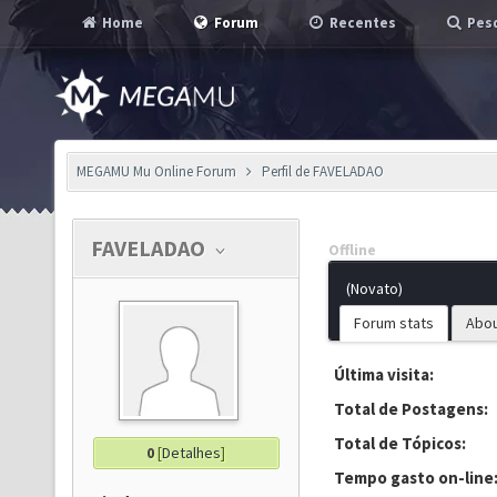
Home
Forum
Recentes
Pesq
MEGAMU Mu Online Forum
Perfil de FAVELADAO
FAVELADAO
Offline
(Novato)
Forum stats
Abo
Última visita:
Total de Postagens:
Total de Tópicos:
0
[
Detalhes
]
Tempo gasto on-line