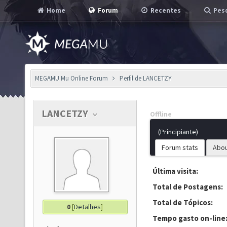
Home
Forum
Recentes
Pesq
MEGAMU Mu Online Forum
Perfil de LANCETZY
LANCETZY
Offline
(Principiante)
Forum stats
Abo
Última visita:
Total de Postagens:
Total de Tópicos:
0
[
Detalhes
]
Tempo gasto on-line