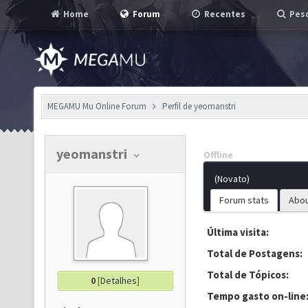
Home
Forum
Recentes
Pesq
MEGAMU Mu Online Forum
Perfil de yeomanstri
yeomanstri
Offline
(Novato)
Forum stats
Abo
Última visita:
Total de Postagens:
Total de Tópicos:
0
[
Detalhes
]
Tempo gasto on-line