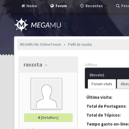
Home
Forum
Recentes
Pesq
MEGAMU Mu Online Forum
Perfil de rasssta
rasssta
Offline
(Novato)
Forum stats
Abou
Última visita:
Total de Postagens:
Total de Tópicos:
0
[
Detalhes
]
Tempo gasto on-line: