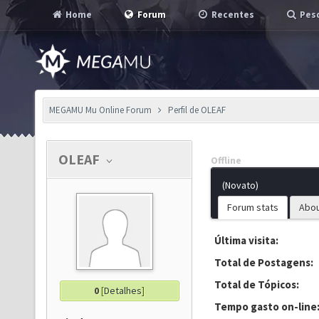
Home
Forum
Recentes
Pesq
MEGAMU Mu Online Forum
Perfil de OLEAF
OLEAF
Offline
(Novato)
Forum stats
Abo
Última visita:
Total de Postagens:
Total de Tópicos:
0
[
Detalhes
]
Tempo gasto on-line