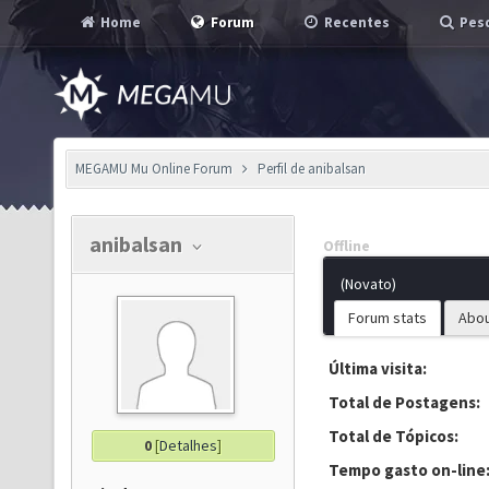
Home
Forum
Recentes
Pesq
MEGAMU Mu Online Forum
Perfil de anibalsan
anibalsan
Offline
(Novato)
Forum stats
Abo
Última visita:
Total de Postagens:
Total de Tópicos:
0
[
Detalhes
]
Tempo gasto on-line