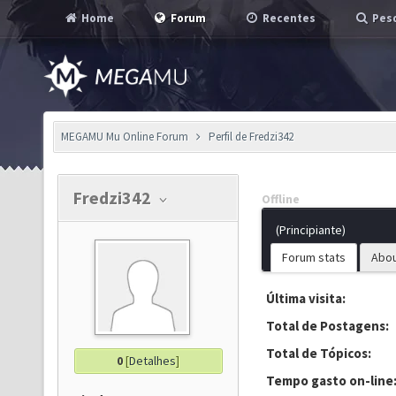
Home
Forum
Recentes
Pesq
MEGAMU Mu Online Forum
Perfil de Fredzi342
Fredzi342
Offline
(Principiante)
Forum stats
Abo
Última visita:
Total de Postagens:
Total de Tópicos:
0
[
Detalhes
]
Tempo gasto on-line