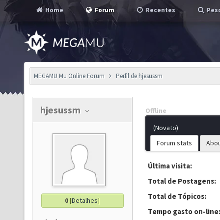
Home
Forum
Recentes
Pesq
MEGAMU Mu Online Forum
Perfil de hjesussm
hjesussm
Offline
(Novato)
Forum stats
Abo
Última visita:
Total de Postagens:
Total de Tópicos:
0
[
Detalhes
]
Tempo gasto on-line