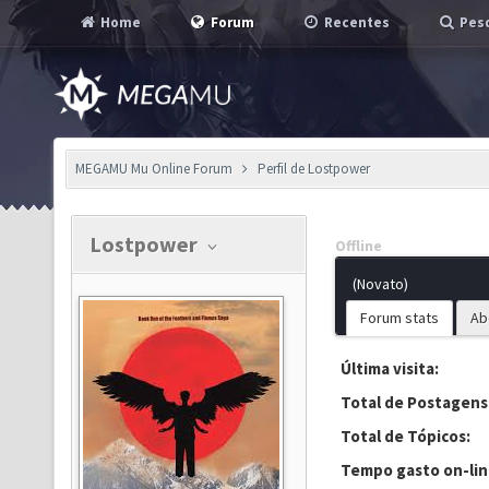
Home
Forum
Recentes
Pesq
MEGAMU Mu Online Forum
Perfil de Lostpower
Lostpower
Offline
(Novato)
Forum stats
Ab
Última visita:
Total de Postagens
Total de Tópicos:
Tempo gasto on-lin