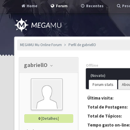
Home
Forum
Recentes
Pesq
MEGAMU Mu Online Forum
Perfil de gabriellO
gabriellO
Offline
(Novato)
Forum stats
Abo
Última visita:
Total de Postagens:
Total de Tópicos:
0
[
Detalhes
]
Tempo gasto on-line