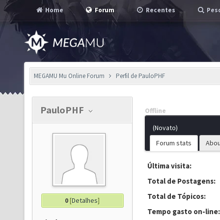
Home
Forum
Recentes
Pesq
MEGAMU Mu Online Forum
Perfil de PauloPHF
PauloPHF
Offline
(Novato)
Forum stats
Abou
Última visita:
Total de Postagens:
Total de Tópicos:
0
[
Detalhes
]
Tempo gasto on-line: