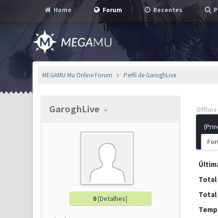
Home
Forum
Recentes
P
MEGAMU Mu Online Forum
Perfil de GaroghLive
GaroghLive
Offline
(Prin
For
Última
Total
Total
0
[
Detalhes
]
Tempo