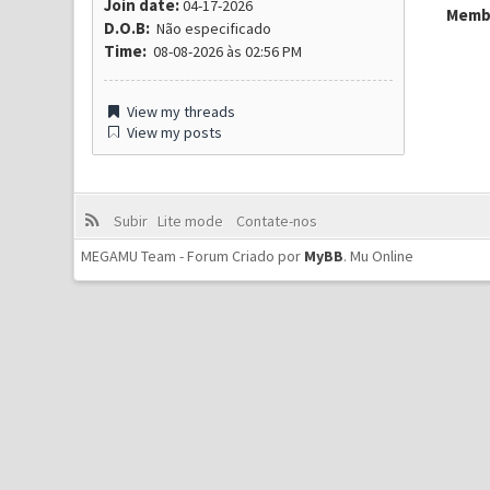
Join date:
04-17-2026
Membr
D.O.B:
Não especificado
Time:
08-08-2026 às 02:56 PM
View my threads
View my posts
Subir
Lite mode
Contate-nos
MEGAMU Team - Forum Criado por
MyBB
.
Mu Online