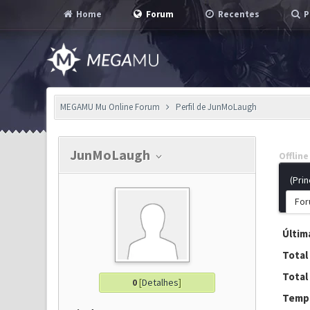
Home
Forum
Recentes
P
MEGAMU Mu Online Forum
Perfil de JunMoLaugh
JunMoLaugh
Offline
(Prin
For
Última
Total
Total
0
[
Detalhes
]
Tempo