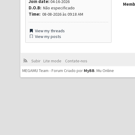
Join date:
04-16-2026
Membr
D.O.B:
Não especificado
Time:
08-08-2026 às 09:18 AM
View my threads
View my posts
Subir
Lite mode
Contate-nos
MEGAMU Team - Forum Criado por
MyBB
.
Mu Online