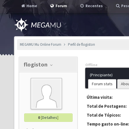
Home
Forum
Recentes
Pesq
MEGAMU Mu Online Forum
Perfil de flogiston
flogiston
Offline
(Principiante)
Forum stats
Abo
Última visita:
Total de Postagens:
Total de Tópicos:
0
[
Detalhes
]
Tempo gasto on-line