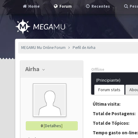
Home
Forum
Recentes
Pesq
MEGAMU Mu Online Forum
Perfil de Airha
Airha
Offline
(Principiante)
Forum stats
Abo
Última visita:
Total de Postagens:
Total de Tópicos:
0
[
Detalhes
]
Tempo gasto on-line