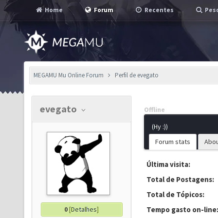
Home
Forum
Recentes
Pesq
MEGAMU Mu Online Forum
Perfil de evegato
evegato
Offline
(Hy :))
Forum stats
Abo
Última visita:
Total de Postagens:
Total de Tópicos:
0
[
Detalhes
]
Tempo gasto on-line