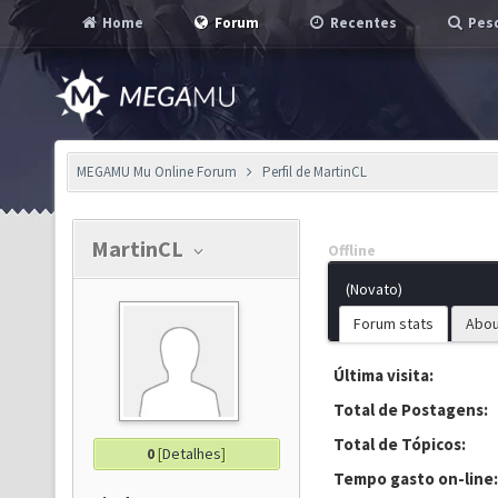
Home
Forum
Recentes
Pesq
MEGAMU Mu Online Forum
Perfil de MartinCL
MartinCL
Offline
(Novato)
Forum stats
Abou
Última visita:
Total de Postagens:
Total de Tópicos:
0
[
Detalhes
]
Tempo gasto on-line: